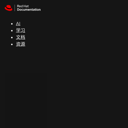
Skip to navigation
Skip to content
支
持
AI
学习
控制台
文档
（Console）
资源
开
发
人
员
开
始
试
用
联