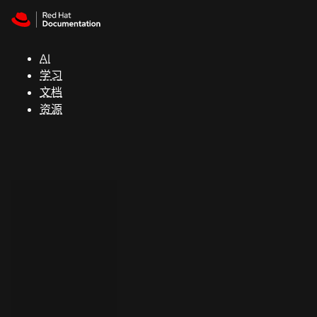
Skip to navigation
Skip to content
支
持
AI
学习
控制台
文档
（Console）
资源
开
发
人
员
开
始
试
用
联