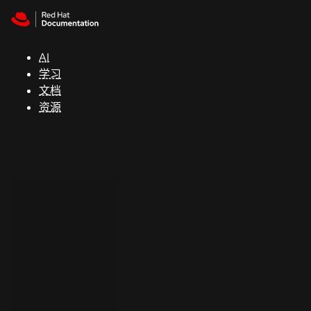
Skip to navigation
Skip to content
支
持
AI
学习
控制台
文档
（Console）
资源
开
发
人
员
开
始
试
用
联