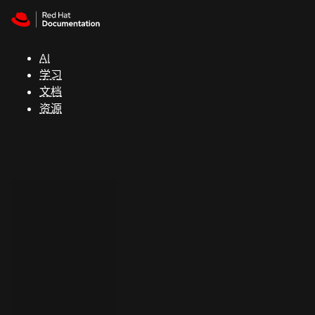
Skip to navigation
Skip to content
支
持
AI
学习
控制台
文档
（Console）
资源
开
发
人
员
开
始
试
用
联