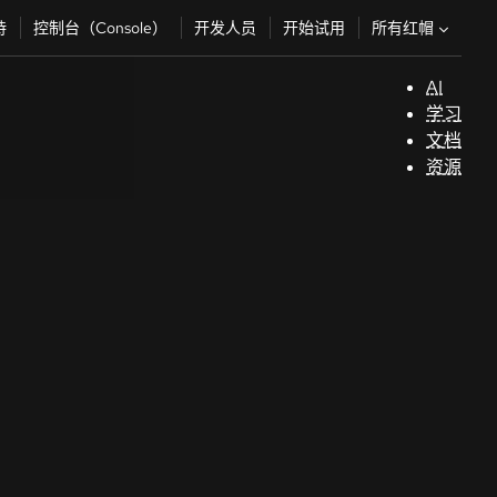
所有红帽
持
控制台（Console）
开发人员
开始试用
AI
支
学习
持
文档
资源
（
开
发
人
员
开
始
试
用