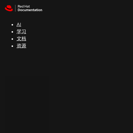
Skip to navigation
Skip to content
支
持
AI
学习
控制台
文档
（Console）
资源
开
发
人
员
开
始
试
用
联