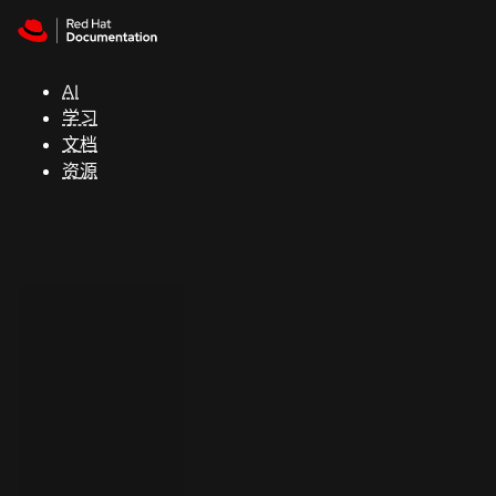
Skip to navigation
Skip to content
支
持
AI
学习
控制台
文档
（Console）
资源
开
发
人
员
开
始
试
用
联