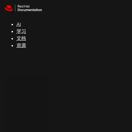
Skip to navigation
Skip to content
支
持
AI
学习
控制台
文档
（Console）
资源
开
发
人
员
开
始
试
用
联