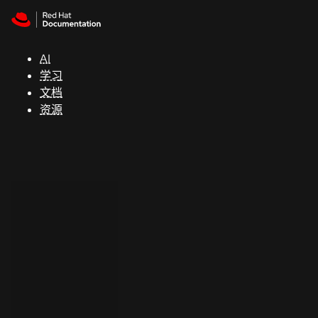
Skip to navigation
Skip to content
支
持
AI
学习
控制台
文档
（Console）
资源
开
发
人
员
开
始
试
用
联