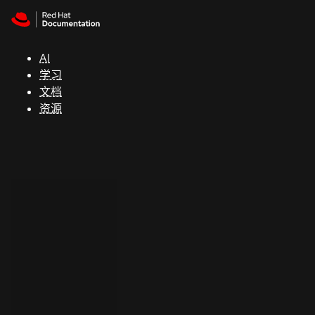
Skip to navigation
Skip to content
支
持
AI
学习
控制台
文档
（Console）
资源
开
发
人
员
开
始
试
用
联