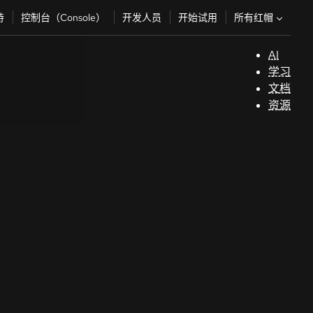
所有红帽
持
控制台（Console）
开发人员
开始试用
AI
支
学习
持
文档
资源
（
开
发
人
员
开
始
试
用