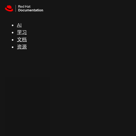
Skip to navigation
Skip to content
支
持
AI
学习
控制台
文档
（Console）
资源
开
发
人
员
开
始
试
用
联