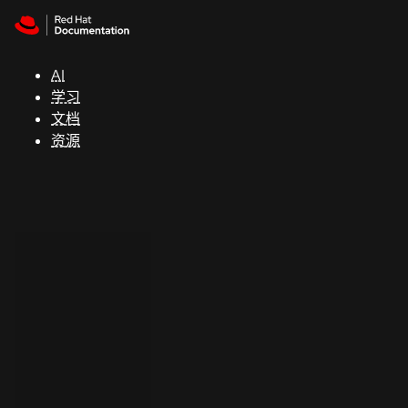
Skip to navigation
Skip to content
支
持
AI
学习
控制台
文档
（Console）
资源
开
发
人
员
开
始
试
用
联