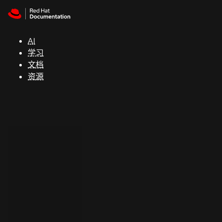
Skip to navigation
Skip to content
支
持
AI
学习
控制台
文档
（Console）
资源
开
发
人
员
开
始
试
用
联