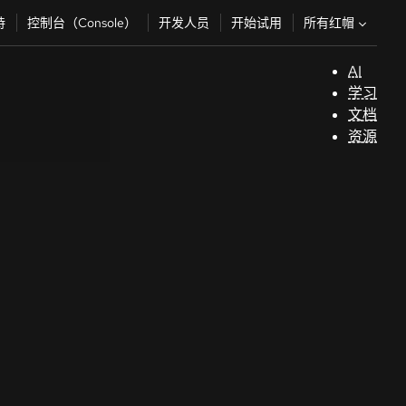
所有红帽
持
控制台（Console）
开发人员
开始试用
AI
支
学习
持
文档
资源
（
开
发
人
员
开
始
试
用