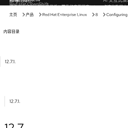
开始
实践操作
红帽入门
开发人员沙
了解红帽产品与订阅的价值。
在无需配置的
受管 OpenShift 教程
交互式实验
专业教程帮助您最大化集群为您带来的好处。
通过这些基于
红帽开发
AI 交互式演
根据红帽解决方案构建灵活、可靠的应用程序。
点这些教程中
Red Hat OpenShift 基础知识
产品试用
使用这些资源解决常见的 OpenShift 任务。
评估产品价值
查看所有学习资源
下载产品
访问产品下载
产品概述