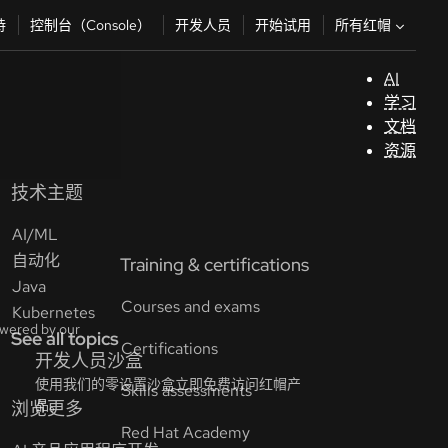
所有红帽
持
控制台（Console）
开发人员
开始试用
AI
支
学习
持
文档
资源
（
技术主题
AI/ML
开
自动化
发
Java
人
Kubernetes
员
See all topics
开
始
试
用