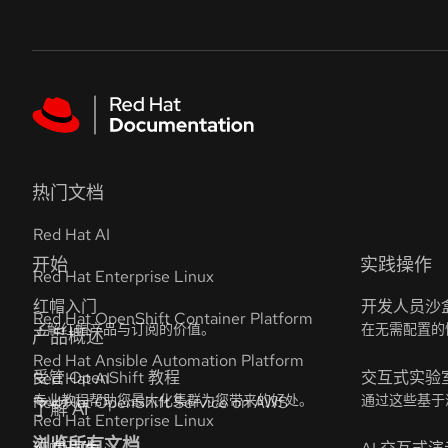
Skip to navigation
Skip to content
Featured links
热门文档
Red Hat AI
Red Hat Enterprise Linux
Red Hat OpenShift Container Platform
Red Hat Ansible Automation Platform
Red Hat OpenShift Service on AWS
浏览所有文档