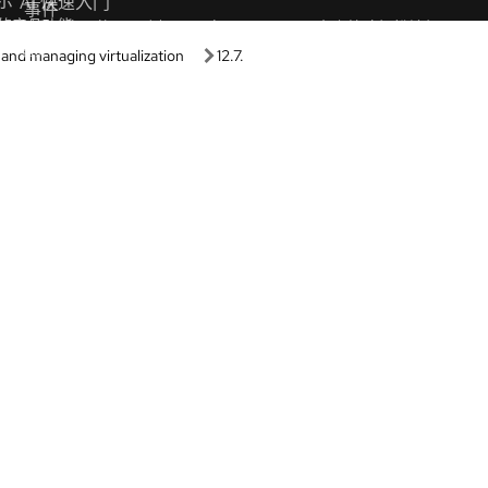
学习路径
盒
Guided learning
情况下启动我们的产品和技术。
Receive custom learning plans p
AI assistant.
室
AI/ML
浏览器的实践体验进行学习。
自动化
示
的产品功能。
Kubernetes 和云原生
Linux
、功能和适用性。
Red Hat Hybrid Cloud
，立即开始构建和测试。
程序库