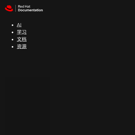
Skip to navigation
Skip to content
支
持
AI
学习
控制台
文档
（Console）
资源
开
发
人
员
开
始
试
用
联