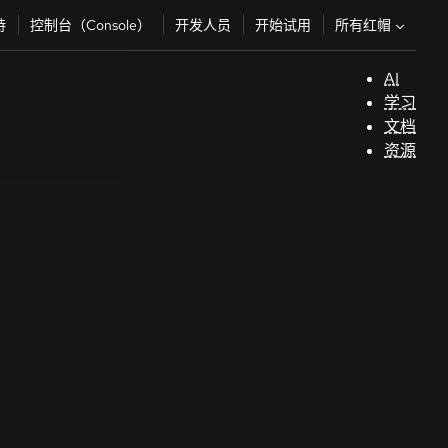
所有红帽
持
控制台（Console）
开发人员
开始试用
AI
支
学习
持
文档
资源
（
开
发
人
员
开
始
试
用