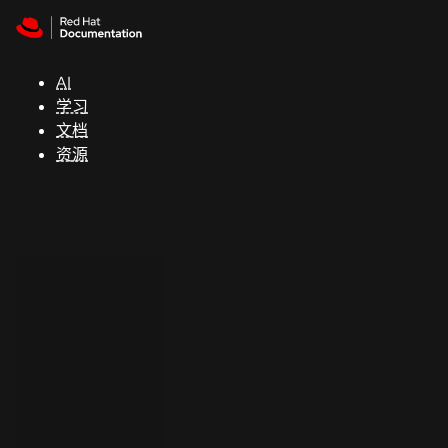
Skip to navigation
Skip to content
支
持
AI
学习
控制台
文档
（Console）
资源
开
发
人
员
开
始
试
用
联