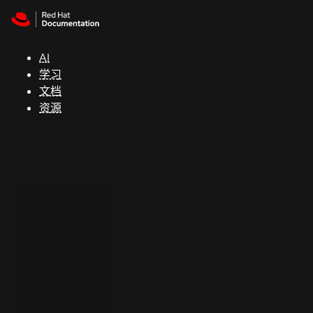
Skip to navigation
Skip to content
支
持
AI
学习
控制台
文档
（Console）
资源
开
发
人
员
开
始
试
用
联