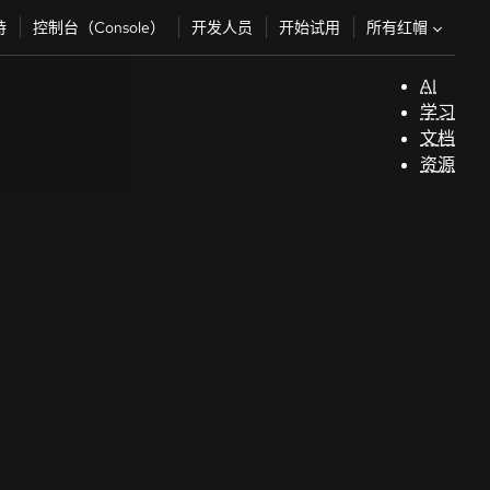
所有红帽
持
控制台（Console）
开发人员
开始试用
AI
支
学习
持
文档
资源
（
开
发
人
员
开
始
试
用