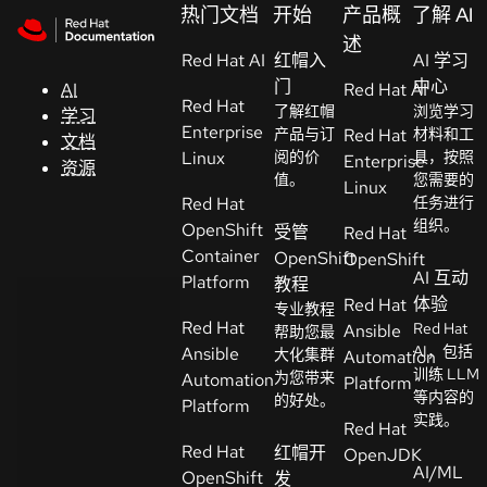
Skip to navigation
Skip to content
热门文档
开始
产品概
了解 AI
支
述
Red Hat AI
持
红帽入
AI 学习
门
中心
AI
Red Hat AI
Red Hat
了解红帽
浏览学习
学习
控制台
Enterprise
产品与订
Red Hat
材料和工
文档
（Console）
Linux
阅的价
具，按照
Enterprise
资源
值。
您需要的
Linux
Red Hat
任务进行
开
组织。
OpenShift
受管
Red Hat
发
Container
OpenShift
OpenShift
人
AI 互动
Platform
教程
员
体验
Red Hat
专业教程
Red Hat
Red Hat
Ansible
帮助您最
开
AI，包括
Ansible
大化集群
Automation
始
训练 LLM
为您带来
Automation
Platform
等内容的
试
的好处。
Platform
实践。
用
Red Hat
Red Hat
红帽开
OpenJDK
AI/ML
OpenShift
发
联