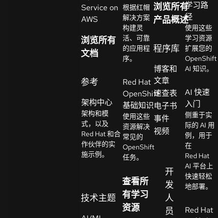
学习路
浏览所有
Service on
根据红帽
系
径
解决方案
AWS
产品概述
选
人
构建灵
使用这些
择
活、可靠
学习资源
浏览所有
语
程序库
的应用程
扩展您的
文档
言
序。
OpenShift
博客和
AI 知识。
文章
参考
Red Hat
AI 快速
速查表
OpenShift
架构中心
入门
基础知识
电子书
架构和模
侧重于实
使用这些
事件
式，以及
际的 AI 用
资源解决
视频
Red Hat 和合
例，用于
常见的
作伙伴的实
在
OpenShift
施示例。
Red Hat
任务。
AI 平台上
开
快速轻松
查看所
发
地部署。
有学习
技术主题
人
资源
Red Hat
员