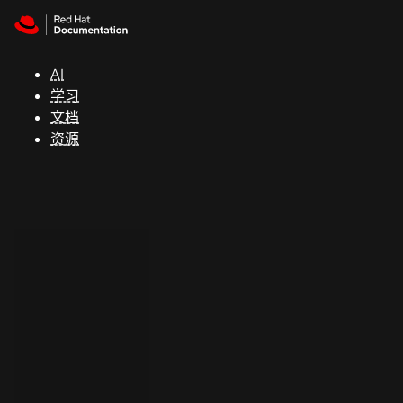
Skip to navigation
Skip to content
支
持
AI
学习
控制台
文档
（Console）
资源
开
发
人
员
开
始
试
用
联