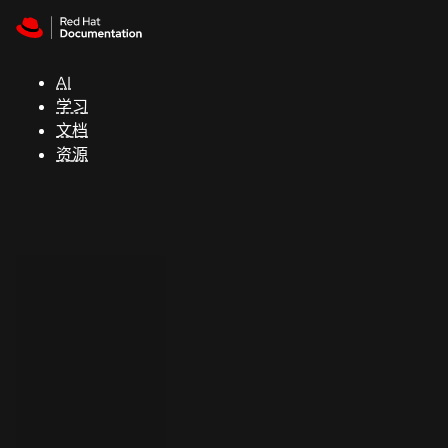
Skip to navigation
Skip to content
支
持
AI
学习
控制台
文档
（Console）
资源
开
发
人
员
开
始
试
用
联