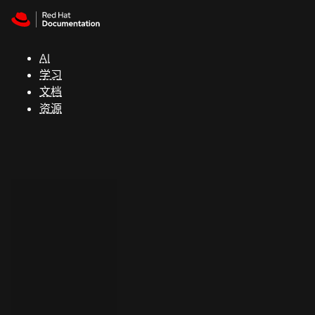
Skip to navigation
Skip to content
支
持
AI
学习
控制台
文档
（Console）
资源
开
发
人
员
开
始
试
用
联