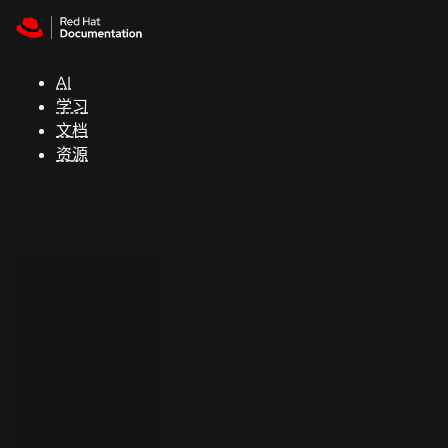
Skip to navigation
Skip to content
支
持
AI
学习
控制台
文档
（Console）
资源
开
发
人
员
开
始
试
用
联