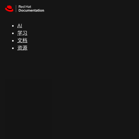
Skip to navigation
Skip to content
支
持
AI
学习
控制台
文档
（Console）
资源
开
发
人
员
开
始
试
用
联