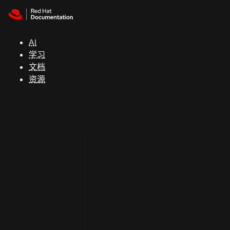
Skip to navigation
Skip to content
支
持
AI
学习
控制台
文档
（Console）
资源
开
发
人
员
开
始
试
用
联