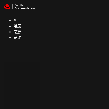
Skip to navigation
Skip to content
支
持
AI
学习
控制台
文档
（Console）
资源
开
发
人
员
开
始
试
用
联