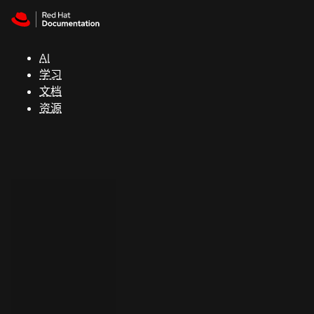
Skip to navigation
Skip to content
支
持
AI
学习
控制台
文档
（Console）
资源
开
发
人
员
开
始
试
用
联