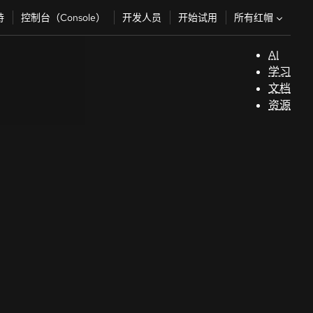
所有红帽
持
控制台（Console）
开发人员
开始试用
AI
支
学习
持
文档
资源
（
开
发
人
员
开
始
试
用