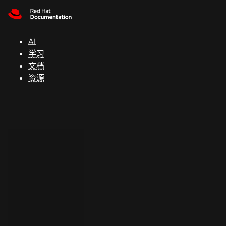
Skip to navigation
Skip to content
支
持
AI
学习
控制台
文档
（Console）
资源
开
发
人
员
开
始
试
用
联