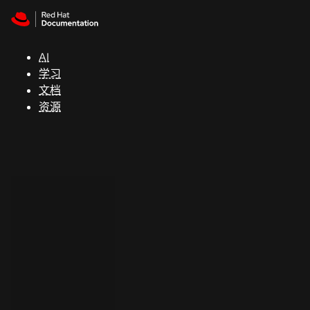
Skip to navigation
Skip to content
支
持
AI
学习
控制台
文档
（Console）
资源
开
发
人
员
开
始
试
用
联