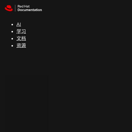
Skip to navigation
Skip to content
支
持
AI
学习
控制台
文档
（Console）
资源
开
发
人
员
开
始
试
用
联