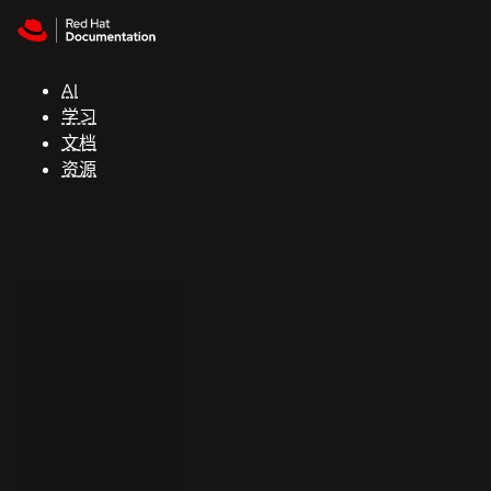
Skip to navigation
Skip to content
支
持
AI
学习
控制台
文档
（Console）
资源
开
发
人
员
开
始
试
用
联