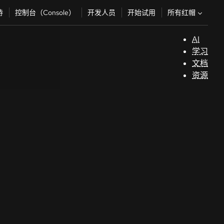
所有红帽
持
控制台（Console）
开发人员
开始试用
AI
支
学习
持
文档
资源
（
开
发
人
员
开
始
试
用