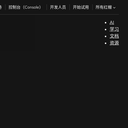
所有红帽
持
控制台（Console）
开发人员
开始试用
AI
支
学习
持
文档
资源
（
开
发
人
员
开
始
试
用