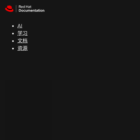
Skip to navigation
Skip to content
支
持
AI
学习
控制台
文档
（Console）
资源
开
发
人
员
开
始
试
用
联