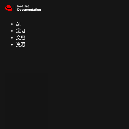
Skip to navigation
Skip to content
支
持
AI
学习
控制台
文档
（Console）
资源
开
发
人
员
开
始
试
用
联