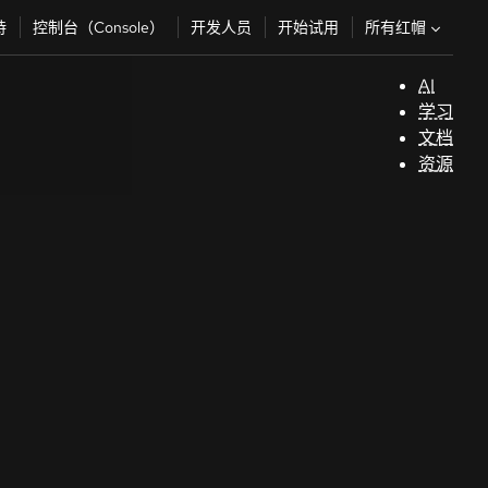
所有红帽
持
控制台（Console）
开发人员
开始试用
AI
支
学习
持
文档
资源
（
开
发
人
员
开
始
试
用