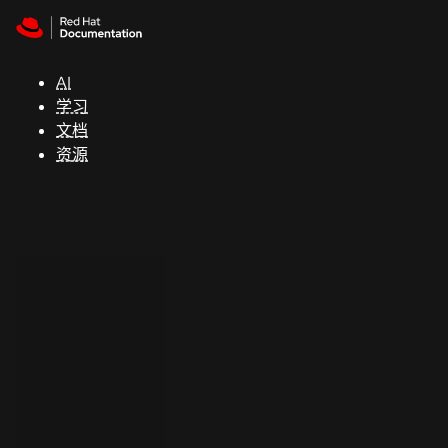
Skip to navigation
Skip to content
支
持
AI
学习
控制台
文档
（Console）
资源
开
发
人
员
开
始
试
用
联