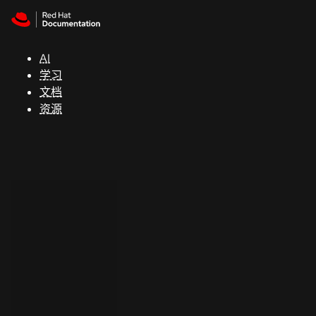
Skip to navigation
Skip to content
支
持
AI
学习
控制台
文档
（Console）
资源
开
发
人
员
开
始
试
用
联