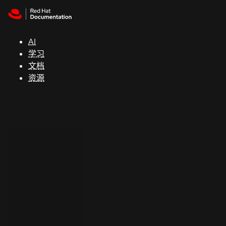
Skip to navigation
Skip to content
支
持
AI
学习
控制台
文档
（Console）
资源
开
发
人
员
开
始
试
用
联