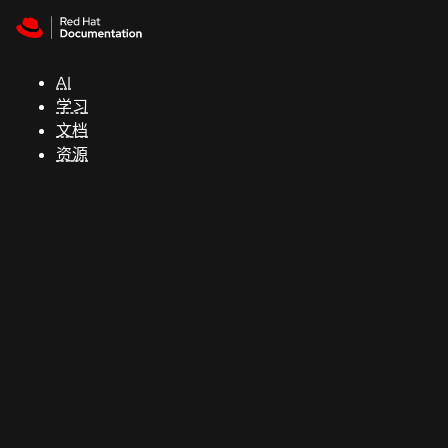
Skip to navigation
Skip to content
支
持
AI
学习
控制台
文档
（Console）
资源
开
发
人
员
开
始
试
用
联