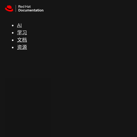
Skip to navigation
Skip to content
支
持
AI
学习
控制台
文档
（Console）
资源
开
发
人
员
开
始
试
用
联