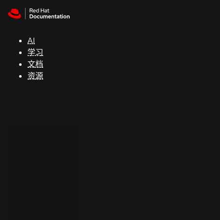
Skip to navigation
Skip to content
支
持
AI
学习
控制台
文档
（Console）
资源
开
发
人
员
开
始
试
用
联