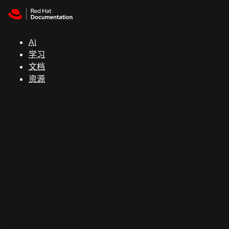
Skip to navigation
Skip to content
支
持
AI
学习
控制台
文档
（Console）
资源
开
发
人
员
开
始
试
用
联