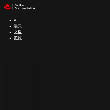
Skip to navigation
Skip to content
支
持
AI
学习
控制台
文档
（Console）
资源
开
发
人
员
开
始
试
用
联