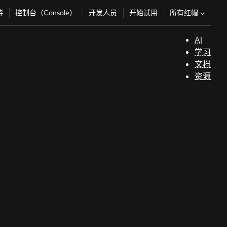
所有红帽
持
控制台（Console）
开发人员
开始试用
AI
支
学习
持
文档
资源
（
开
发
人
员
开
始
试
用