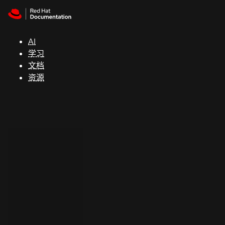
Skip to navigation
Skip to content
支
持
AI
学习
控制台
文档
（Console）
资源
开
发
人
员
开
始
试
用
联